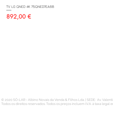
TV LG QNED 4K 75QNED7EA6B
Preço
892,00 €
A SUA CONTA
INFORMAÇÃO
PAGAMENTOS
Conta
Contacto
Pedidos
Termos e Condições
Morada
Politica de Privacidade
Carteira
© 2020 SÓ-LAR - Albino Novais da Venda & Filhos Lda. | SEDE: Av. Valen
Todos os direitos reservados. Todos os preços incluem I.V.A. à taxa legal 