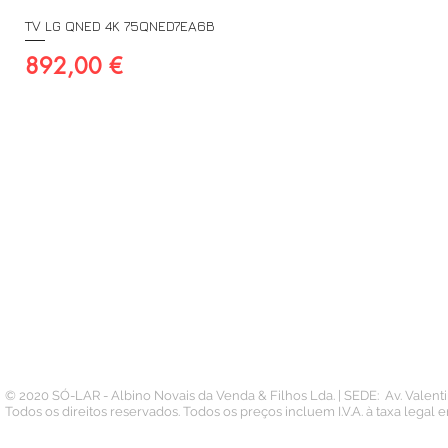
TV LG QNED 4K 75QNED7EA6B
Preço
892,00 €
A SUA CONTA
INFORMAÇÃO
PAGAMENTOS
Conta
Contacto
Pedidos
Termos e Condições
Morada
Politica de Privacidade
Carteira
© 2020 SÓ-LAR - Albino Novais da Venda & Filhos Lda. | SEDE: Av. Valen
Todos os direitos reservados. Todos os preços incluem I.V.A. à taxa legal 