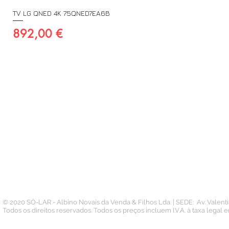
TV LG QNED 4K 75QNED7EA6B
Preço
892,00 €
A SUA CONTA
INFORMAÇÃO
PAGAMENTOS
Conta
Contacto
Pedidos
Termos e Condições
Morada
Politica de Privacidade
Carteira
© 2020 SÓ-LAR - Albino Novais da Venda & Filhos Lda. | SEDE: Av. Valen
Todos os direitos reservados. Todos os preços incluem I.V.A. à taxa legal 