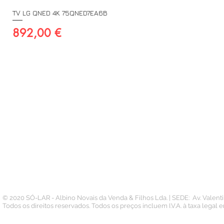
TV LG QNED 4K 75QNED7EA6B
Preço
892,00 €
A SUA CONTA
INFORMAÇÃO
PAGAMENTOS
Conta
Contacto
Pedidos
Termos e Condições
Morada
Politica de Privacidade
Carteira
© 2020 SÓ-LAR - Albino Novais da Venda & Filhos Lda. | SEDE: Av. Valen
Todos os direitos reservados. Todos os preços incluem I.V.A. à taxa legal 