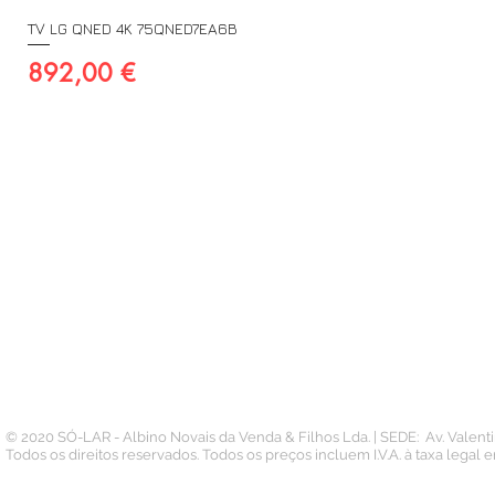
TV LG QNED 4K 75QNED7EA6B
Preço
892,00 €
A SUA CONTA
INFORMAÇÃO
PAGAMENTOS
Conta
Contacto
Pedidos
Termos e Condições
Morada
Politica de Privacidade
Carteira
© 2020 SÓ-LAR - Albino Novais da Venda & Filhos Lda. | SEDE: Av. Valen
Todos os direitos reservados. Todos os preços incluem I.V.A. à taxa legal 