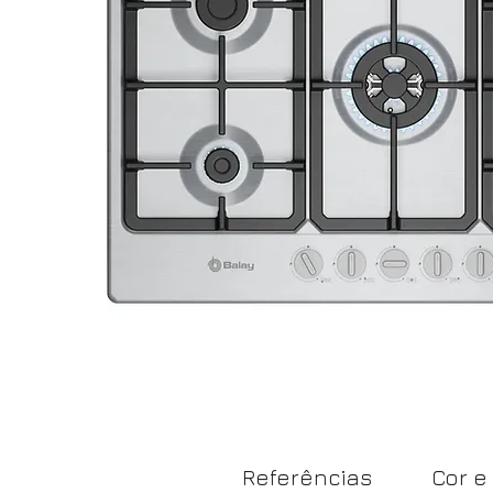
Referências
Cor e