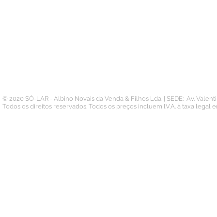
Conta
Contacto
Pedidos
Termos e Condições
Morada
Politica de Privacidade
Carteira
© 2020 SÓ-LAR - Albino Novais da Venda & Filhos Lda. | SEDE: Av. Valen
Todos os direitos reservados. Todos os preços incluem I.V.A. à taxa legal 