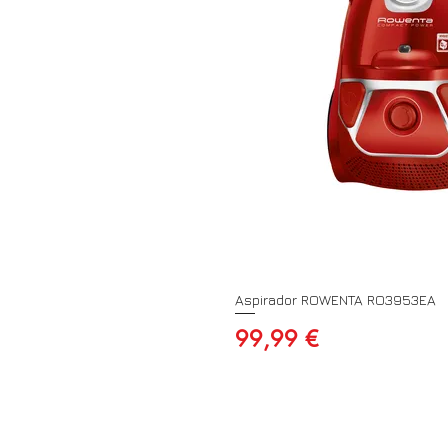
Aspirador ROWENTA RO3953EA
Preço
99,99 €
A SUA CONTA
INFORMAÇÃO
PAGAMENTOS