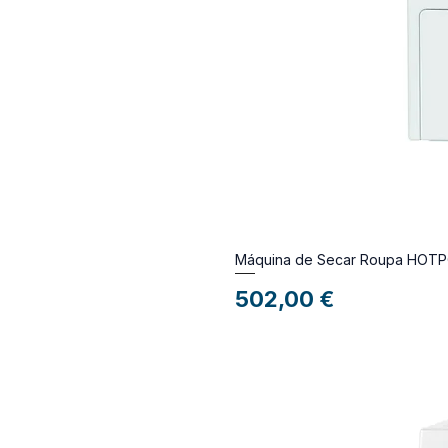
Máquina de Secar Roupa HO
Preço
502,00 €