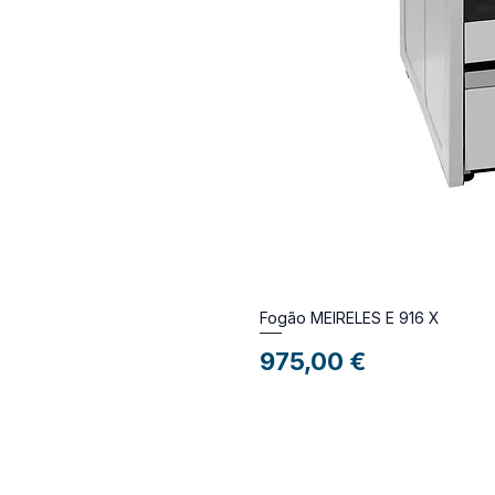
Fogão MEIRELES E 916 X
Preço
975,00 €