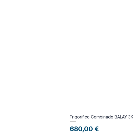
Frigorífico Combinado BALAY 3
Preço
680,00 €