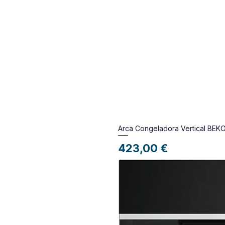
Arca Congeladora Vertical BE
Preço
423,00 €