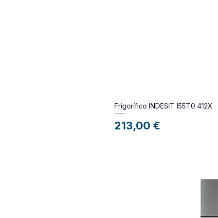
Frigorífico INDESIT I55T0 412X
Preço
213,00 €