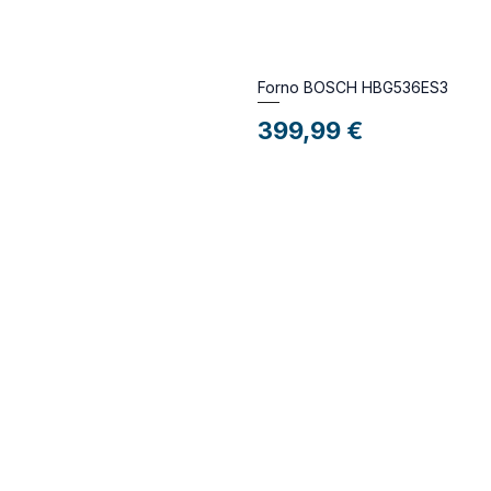
Forno BOSCH HBG536ES3
Preço
399,99 €