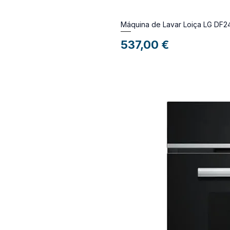
Máquina de Lavar Loiça LG DF
Preço
537,00 €