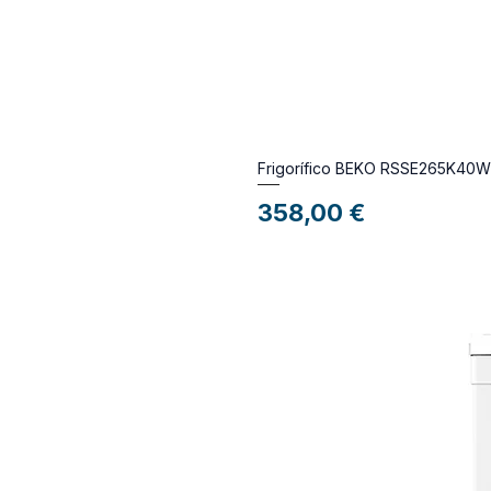
Frigorífico BEKO RSSE265K40
Preço
358,00 €