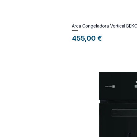
Arca Congeladora Vertical BEK
Preço
455,00 €