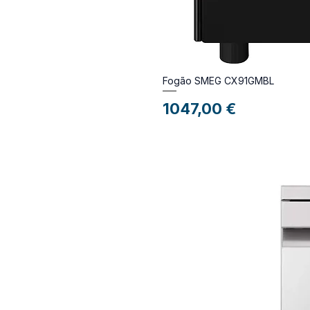
Fogão SMEG CX91GMBL
Preço
1047,00 €