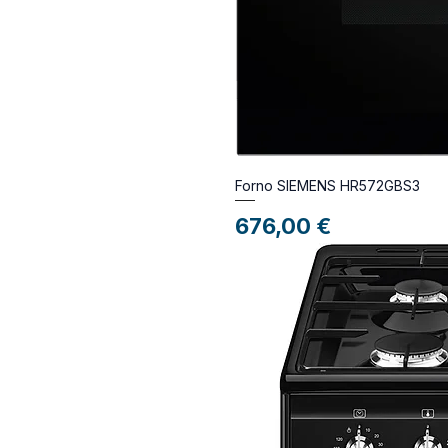
Forno SIEMENS HR572GBS3
Preço
676,00 €