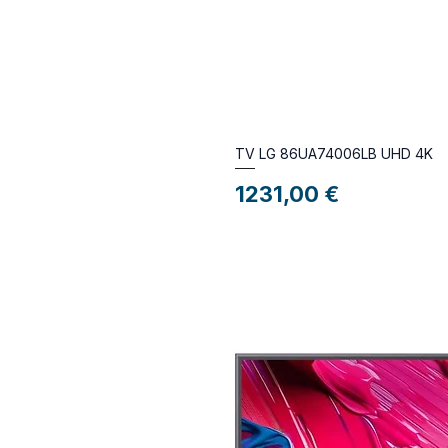
TV LG 86UA74006LB UHD 4K
Preço
1231,00 €