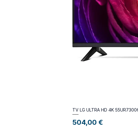
TV LG ULTRA HD 4K 55UR7300
Preço
504,00 €