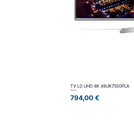
TV LG UHD 4K 49UK7550PLA
Preço
794,00 €