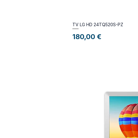
TV LG HD 24TQ520S-PZ
Preço
180,00 €