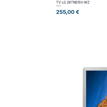
TV LG 28TN515V-WZ
Preço
255,00 €