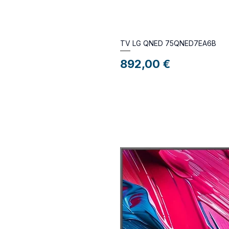
TV LG QNED 75QNED7EA6B
Preço
892,00 €