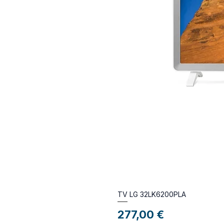
TV LG 32LK6200PLA
Preço
277,00 €