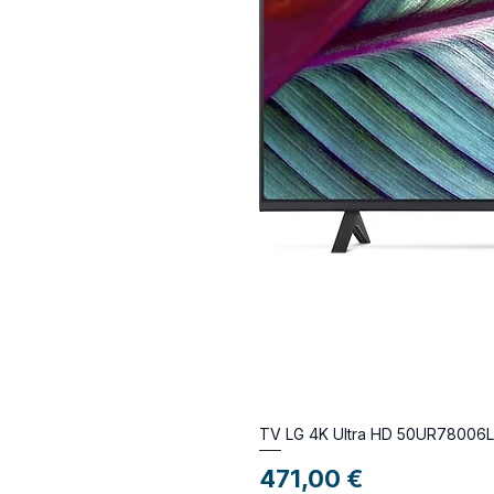
TV LG 4K Ultra HD 50UR78006
Preço
471,00 €