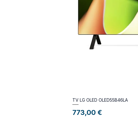
TV LG OLED OLED55B46LA
Preço
773,00 €