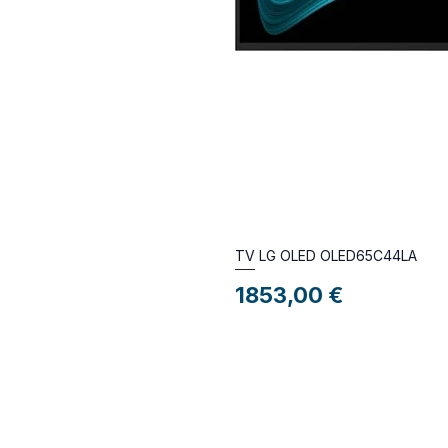
TV LG OLED OLED65C44LA
Preço
1853,00 €