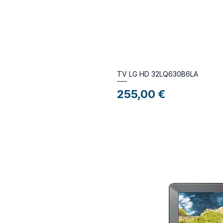
TV LG HD 32LQ630B6LA
Preço
255,00 €