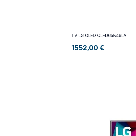
TV LG OLED OLED65B46LA
Preço
1552,00 €