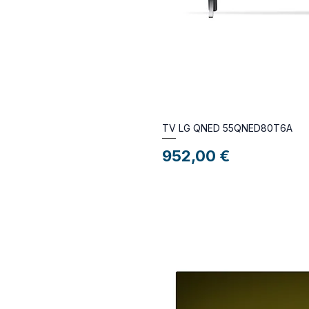
TV LG QNED 55QNED80T6A
Preço
952,00 €