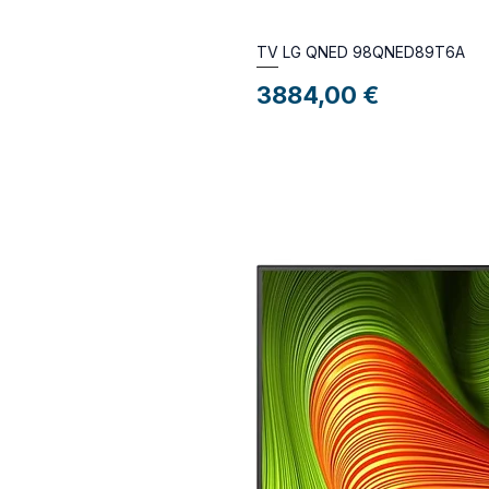
TV LG QNED 98QNED89T6A
Preço
3884,00 €