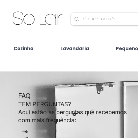
Cozinha
Lavandaria
Pequeno
FAQ
TEM PERGUNTAS?
Aqui estão as perguntas que recebemos
com mais frequência: