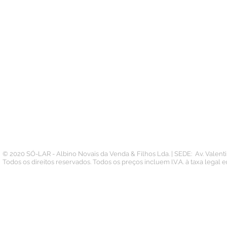
A SUA CONTA
INFORMAÇÃO
PAGAMENTOS
Conta
Contacto
Pedidos
Termos e Condições
Morada
Politica de Privacidade
Carteira
© 2020 SÓ-LAR - Albino Novais da Venda & Filhos Lda. | SEDE: Av. Valen
Todos os direitos reservados. Todos os preços incluem I.V.A. à taxa legal 