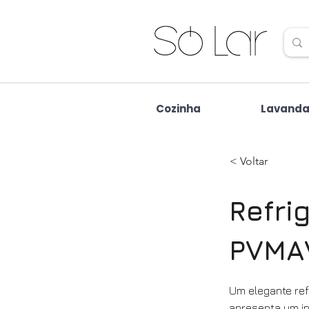
Cozinha
Lavanda
< Voltar
Refri
PVMA
Um elegante refr
apresenta um in