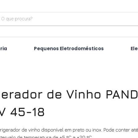
ria
Pequenos Eletrodomésticos
El
gerador de Vinho PAN
V 45-18
igerador de vinho disponível em preto ou inox. Pode conter até
tervalo de temperatura de +5 ºC a +20 ºC.