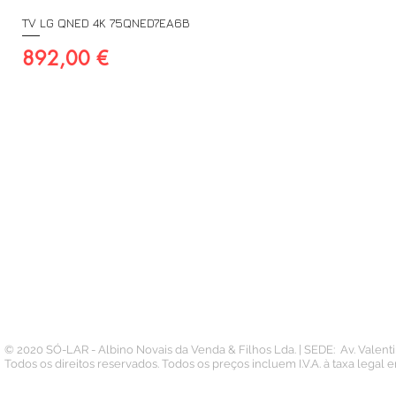
TV LG QNED 4K 75QNED7EA6B
Preço
892,00 €
A SUA CONTA
INFORMAÇÃO
PAGAMENTOS
Conta
Contacto
Pedidos
Termos e Condições
Morada
Politica de Privacidade
Carteira
© 2020 SÓ-LAR - Albino Novais da Venda & Filhos Lda. | SEDE: Av. Valen
Todos os direitos reservados. Todos os preços incluem I.V.A. à taxa legal 