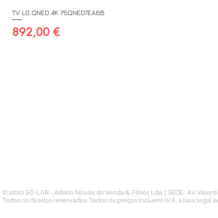
TV LG QNED 4K 75QNED7EA6B
Preço
892,00 €
A SUA CONTA
INFORMAÇÃO
PAGAMENTOS
Conta
Contacto
Pedidos
Termos e Condições
Morada
Politica de Privacidade
Carteira
© 2020 SÓ-LAR - Albino Novais da Venda & Filhos Lda. | SEDE: Av. Valen
Todos os direitos reservados. Todos os preços incluem I.V.A. à taxa legal 