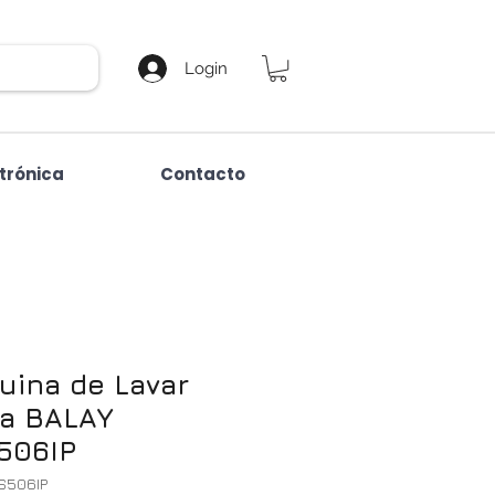
Login
etrónica
Contacto
uina de Lavar
ça BALAY
506IP
S506IP