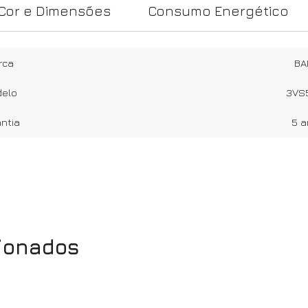
Cor e Dimensões
Consumo Energético
rca
BA
elo
3VS
ntia
5 
cionados