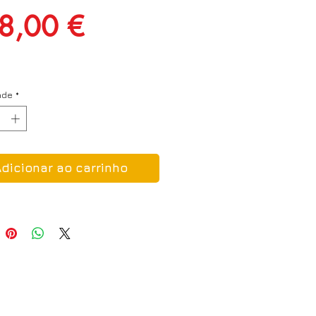
Preço
8,00 €
ade
*
Adicionar ao carrinho