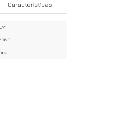
Características
LAY
506IP
anos