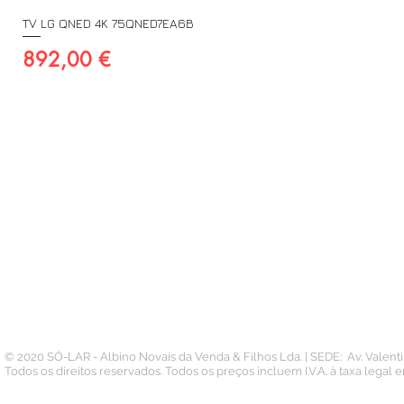
TV LG QNED 4K 75QNED7EA6B
Preço
892,00 €
A SUA CONTA
INFORMAÇÃO
PAGAMENTOS
Conta
Contacto
Pedidos
Termos e Condições
Morada
Politica de Privacidade
Carteira
© 2020 SÓ-LAR - Albino Novais da Venda & Filhos Lda. | SEDE: Av. Valen
Todos os direitos reservados. Todos os preços incluem I.V.A. à taxa legal 