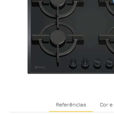
Referências
Cor e