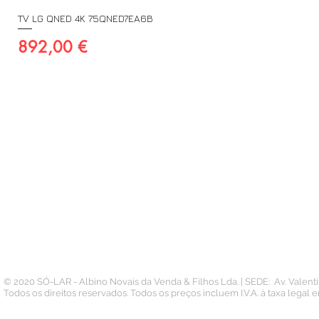
TV LG QNED 4K 75QNED7EA6B
Preço
892,00 €
A SUA CONTA
INFORMAÇÃO
PAGAMENTOS
Conta
Contacto
Pedidos
Termos e Condições
Morada
Politica de Privacidade
Carteira
© 2020 SÓ-LAR - Albino Novais da Venda & Filhos Lda. | SEDE: Av. Valen
Todos os direitos reservados. Todos os preços incluem I.V.A. à taxa legal 