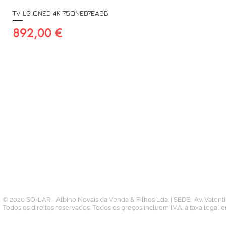
TV LG QNED 4K 75QNED7EA6B
Preço
892,00 €
A SUA CONTA
INFORMAÇÃO
PAGAMENTOS
Conta
Contacto
Pedidos
Termos e Condições
Morada
Politica de Privacidade
Carteira
© 2020 SÓ-LAR - Albino Novais da Venda & Filhos Lda. | SEDE: Av. Valen
Todos os direitos reservados. Todos os preços incluem I.V.A. à taxa legal 