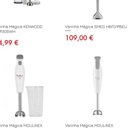
rinha Mágica KENWOOD
Varinha Mágica SMEG HBF01PBEU
P306WH
Preço
109,00 €
eço
4,99 €
rinha Mágica MOULINEX
Varinha Mágica MOULINEX