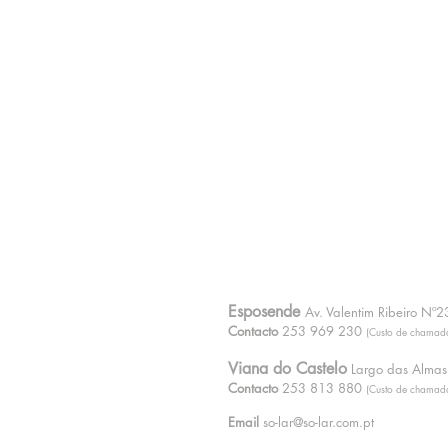
Esposende
PAGAMENTOS
Av. Valentim Ribeiro N
Contacto
253 969 230
(Custo de chamada
Viana do Castelo
Largo das Almas
s
Contacto
253 813 880
(Custo de chamada
ade
Email
so-lar@so-lar.com.pt