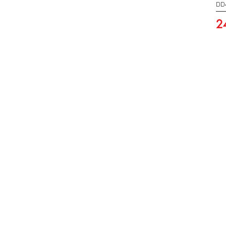
DD
Pr
2