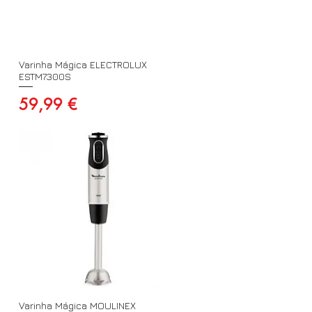
Varinha Mágica ELECTROLUX
ESTM7300S
Preço
59,99 €
Varinha Mágica MOULINEX