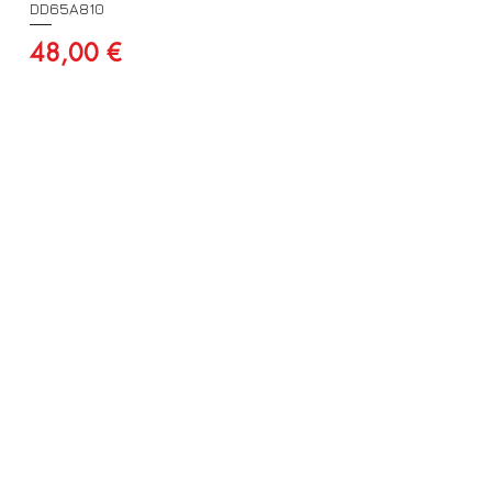
DD65A810
Preço
48,00 €