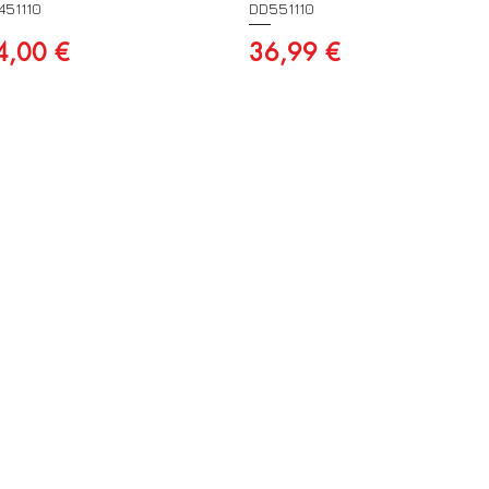
451110
DD551110
eço
Preço
4,00 €
36,99 €