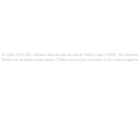
Pedidos
Termos e Condições
Morada
Politica de Privacidade
Carteira
© 2020 SÓ-LAR - Albino Novais da Venda & Filhos Lda. | SEDE: Av. Valen
Todos os direitos reservados. Todos os preços incluem I.V.A. à taxa legal 