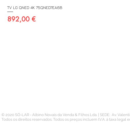
TV LG QNED 4K 75QNED7EA6B
Preço
892,00 €
A SUA CONTA
INFORMAÇÃO
PAGAMENTOS
Conta
Contacto
Pedidos
Termos e Condições
Morada
Politica de Privacidade
Carteira
© 2020 SÓ-LAR - Albino Novais da Venda & Filhos Lda. | SEDE: Av. Valen
Todos os direitos reservados. Todos os preços incluem I.V.A. à taxa legal 