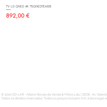
TV LG QNED 4K 75QNED7EA6B
Preço
892,00 €
A SUA CONTA
INFORMAÇÃO
PAGAMENTOS
Conta
Contacto
Pedidos
Termos e Condições
Morada
Politica de Privacidade
Carteira
© 2020 SÓ-LAR - Albino Novais da Venda & Filhos Lda. | SEDE: Av. Valen
Todos os direitos reservados. Todos os preços incluem I.V.A. à taxa legal 