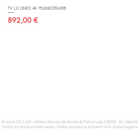
TV LG QNED 4K 75QNED7EA6B
Preço
892,00 €
A SUA CONTA
INFORMAÇÃO
PAGAMENTOS
Conta
Contacto
Pedidos
Termos e Condições
Morada
Politica de Privacidade
Carteira
© 2020 SÓ-LAR - Albino Novais da Venda & Filhos Lda. | SEDE: Av. Valen
Todos os direitos reservados. Todos os preços incluem I.V.A. à taxa legal 