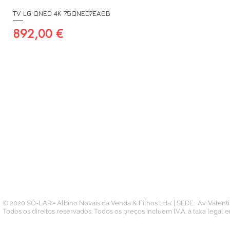
TV LG QNED 4K 75QNED7EA6B
Preço
892,00 €
A SUA CONTA
INFORMAÇÃO
PAGAMENTOS
Conta
Contacto
Pedidos
Termos e Condições
Morada
Politica de Privacidade
Carteira
© 2020 SÓ-LAR - Albino Novais da Venda & Filhos Lda. | SEDE: Av. Valen
Todos os direitos reservados. Todos os preços incluem I.V.A. à taxa legal 