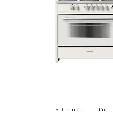
Referências
Cor e