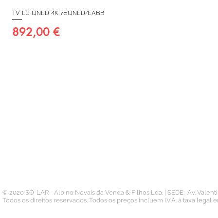
TV LG QNED 4K 75QNED7EA6B
Preço
892,00 €
A SUA CONTA
INFORMAÇÃO
PAGAMENTOS
Conta
Contacto
Pedidos
Termos e Condições
Morada
Politica de Privacidade
Carteira
© 2020 SÓ-LAR - Albino Novais da Venda & Filhos Lda. | SEDE: Av. Valen
Todos os direitos reservados. Todos os preços incluem I.V.A. à taxa legal 