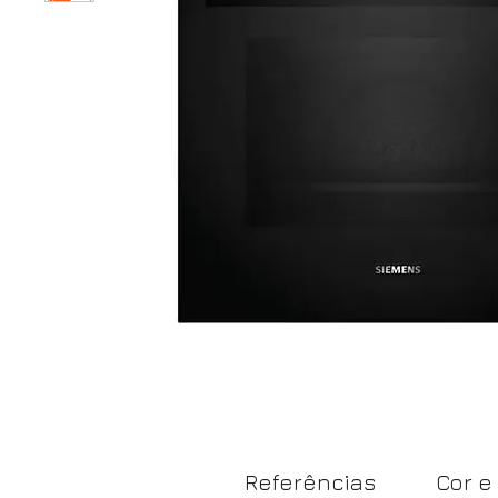
Referências
Cor e