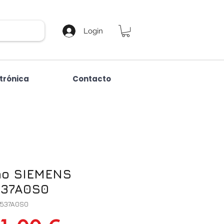
Login
etrónica
Contacto
no SIEMENS
37A0S0
B537A0S0