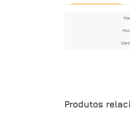
Ma
Mod
Gara
Produtos rela