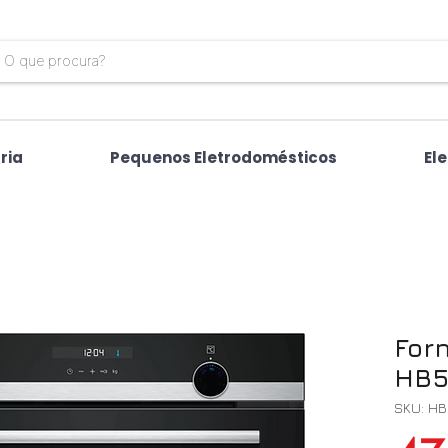
ria
Pequenos Eletrodomésticos
El
For
HB5
SKU: H