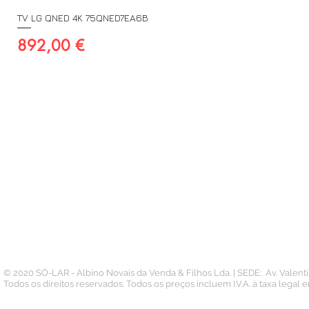
TV LG QNED 4K 75QNED7EA6B
Preço
892,00 €
A SUA CONTA
INFORMAÇÃO
PAGAMENTOS
Conta
Contacto
Pedidos
Termos e Condições
Morada
Politica de Privacidade
Carteira
© 2020 SÓ-LAR - Albino Novais da Venda & Filhos Lda. | SEDE: Av. Valen
Todos os direitos reservados. Todos os preços incluem I.V.A. à taxa legal 