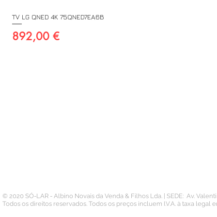
TV LG QNED 4K 75QNED7EA6B
Preço
892,00 €
A SUA CONTA
INFORMAÇÃO
PAGAMENTOS
Conta
Contacto
Pedidos
Termos e Condições
Morada
Politica de Privacidade
Carteira
© 2020 SÓ-LAR - Albino Novais da Venda & Filhos Lda. | SEDE: Av. Valen
Todos os direitos reservados. Todos os preços incluem I.V.A. à taxa legal 