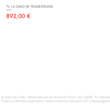
TV LG QNED 4K 75QNED7EA6B
Preço
892,00 €
A SUA CONTA
INFORMAÇÃO
PAGAMENTOS
Conta
Contacto
Pedidos
Termos e Condições
Morada
Politica de Privacidade
Carteira
© 2020 SÓ-LAR - Albino Novais da Venda & Filhos Lda. | SEDE: Av. Valen
Todos os direitos reservados. Todos os preços incluem I.V.A. à taxa legal 