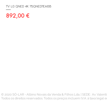
TV LG QNED 4K 75QNED7EA6B
Preço
892,00 €
A SUA CONTA
INFORMAÇÃO
PAGAMENTOS
Conta
Contacto
Pedidos
Termos e Condições
Morada
Politica de Privacidade
Carteira
© 2020 SÓ-LAR - Albino Novais da Venda & Filhos Lda. | SEDE: Av. Valen
Todos os direitos reservados. Todos os preços incluem I.V.A. à taxa legal 