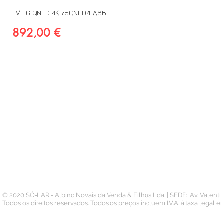
TV LG QNED 4K 75QNED7EA6B
Preço
892,00 €
A SUA CONTA
INFORMAÇÃO
PAGAMENTOS
Conta
Contacto
Pedidos
Termos e Condições
Morada
Politica de Privacidade
Carteira
© 2020 SÓ-LAR - Albino Novais da Venda & Filhos Lda. | SEDE: Av. Valen
Todos os direitos reservados. Todos os preços incluem I.V.A. à taxa legal 