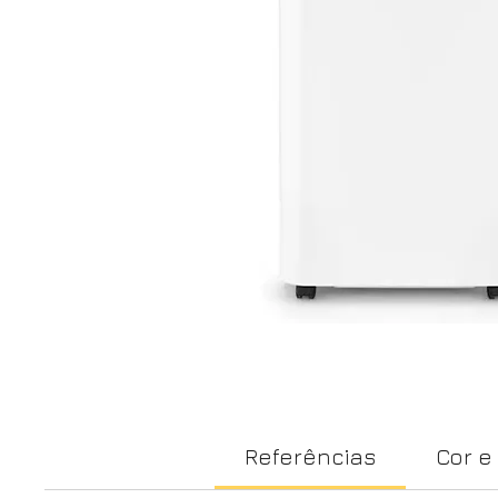
Referências
Cor e