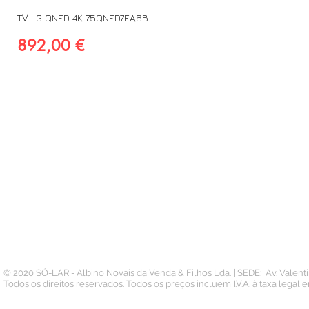
TV LG QNED 4K 75QNED7EA6B
Preço
892,00 €
A SUA CONTA
INFORMAÇÃO
PAGAMENTOS
Conta
Contacto
Pedidos
Termos e Condições
Morada
Politica de Privacidade
Carteira
© 2020 SÓ-LAR - Albino Novais da Venda & Filhos Lda. | SEDE: Av. Valen
Todos os direitos reservados. Todos os preços incluem I.V.A. à taxa legal 