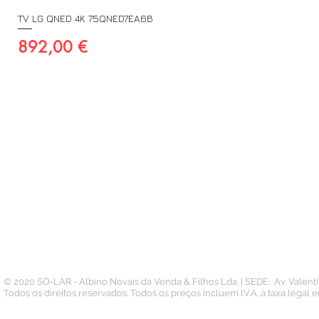
TV LG QNED 4K 75QNED7EA6B
Preço
892,00 €
A SUA CONTA
INFORMAÇÃO
PAGAMENTOS
Conta
Contacto
Pedidos
Termos e Condições
Morada
Politica de Privacidade
Carteira
© 2020 SÓ-LAR - Albino Novais da Venda & Filhos Lda. | SEDE: Av. Valen
Todos os direitos reservados. Todos os preços incluem I.V.A. à taxa legal 