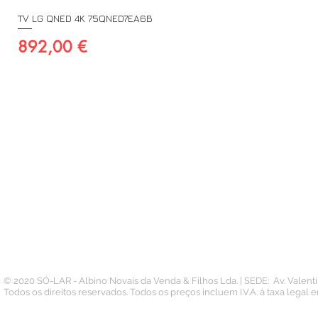
TV LG QNED 4K 75QNED7EA6B
Preço
892,00 €
A SUA CONTA
INFORMAÇÃO
PAGAMENTOS
Conta
Contacto
Pedidos
Termos e Condições
Morada
Politica de Privacidade
Carteira
© 2020 SÓ-LAR - Albino Novais da Venda & Filhos Lda. | SEDE: Av. Valen
Todos os direitos reservados. Todos os preços incluem I.V.A. à taxa legal 