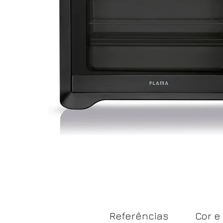
Referências
Cor e