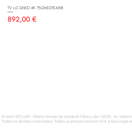
TV LG QNED 4K 75QNED7EA6B
Preço
892,00 €
A SUA CONTA
INFORMAÇÃO
PAGAMENTOS
Conta
Contacto
Pedidos
Termos e Condições
Morada
Politica de Privacidade
Carteira
© 2020 SÓ-LAR - Albino Novais da Venda & Filhos Lda. | SEDE: Av. Valen
Todos os direitos reservados. Todos os preços incluem I.V.A. à taxa legal 